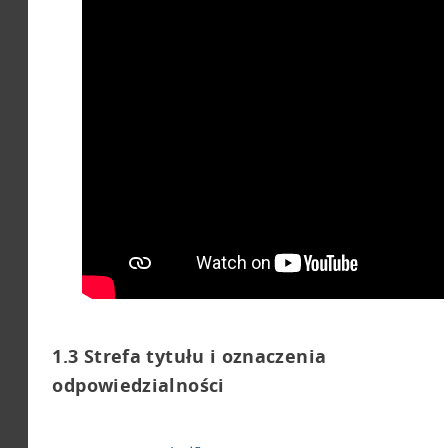
1.10 Rejestracja
bibliograficzna
wariantów wydań
2. Publikacje
elektroniczne
3. Druki ulotne
4. Czasopisma
5. Audiobooki
1.3 Strefa tytułu i oznaczenia
odpowiedzialności