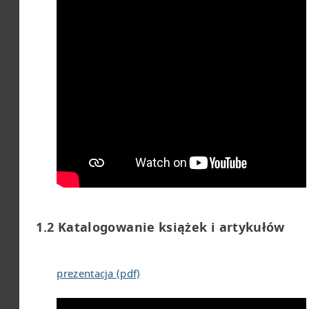
odpowiedzialności
1.4 Strefa
wydania
1.5 Strefa adresu
wydawniczego
1.6 Strefa opisu
fizycznego
1.7 Strefa serii i
książki
wielotomowej
1.8 Strefa uwag
1.2 Katalogowanie książek i artykułów
1.9 Strefa
identyfikatora i
prezentacja (pdf)
sposobu
uzyskania książki i
artykułu